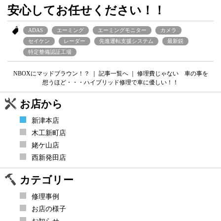
安心してお任せください！！
ADAS
エーミング
エーミングモニター
カメラ
セイケン
レーダー
先進運転支援システム
最新鋭
特定整備認証工場
NBOXにマッドブラウン！？
｜
記事一覧へ
｜
修理費じゃない 車の事を
想うほど・・・ハイブリッド修理で車に優しい！！
お店から
新津本店
木工新町店
姥ケ山店
西新発田店
カテゴリー
修理事例
お店の様子