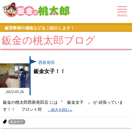
修理事例や価格などをご紹介します！
鈑金の桃太郎ブログ
西新発田
鈑金女子！！
2023.05.26
鈑金の桃太郎西新発田店 には 『 鈑金女子 』 が 頑張っていま
す！！ フロント対
鈑金女子