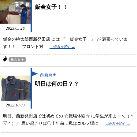
鈑金女子！！
2023.05.26
鈑金の桃太郎西新発田店 には 『 鈑金女子 』 が 頑張っていま
す！！ フロント対
鈑金女子
西新発田
明日は何の日？？
2022.10.03
明日、西新発田店では初めての ☆職場体験☆ に学生が来ます＼（＾
▽＾）／ 思い起こせば〇十年前…私はゴルフ場に