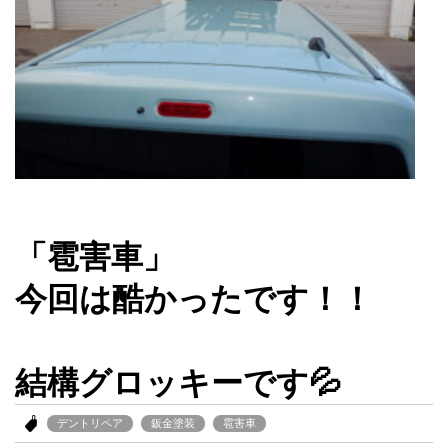
「雹害車」
今回は酷かったです！！
結構グロッキーです💦
デントリペア
鈑金塗装
雹害車