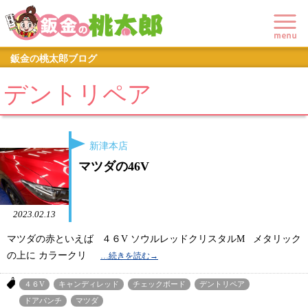
鈑金の桃太郎ブログ
デントリペア
新津本店
マツダの46V
2023.02.13
マツダの赤といえば ４６V ソウルレッドクリスタルM メタリック
の上に カラークリ
４６V
キャンディレッド
チェックボード
デントリペア
ドアパンチ
マツダ