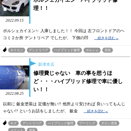
理！！
2022.09.15
ポルシェカイエン✨ 入庫しました！！ 今回は 左フロントドアのヘ
コミ２か所 デントリペア でしたが、 下側の凹
カイエン
デントリペア
ハイブリッド修理
ポルシェ
塗装
新津本店
修理費じゃない 車の事を想うほ
ど・・・ハイブリッド修理で車に優し
い！！
2022.08.25
以前に 鈑金塗装は 定価が無い!! 他所より安ければ 良いってもんじ
ゃない!! というお話をしましたが、 鈑金
キズ
デントリペア
ハイブリッド修理
プーリング
ボカシ塗装
メリット
塗装