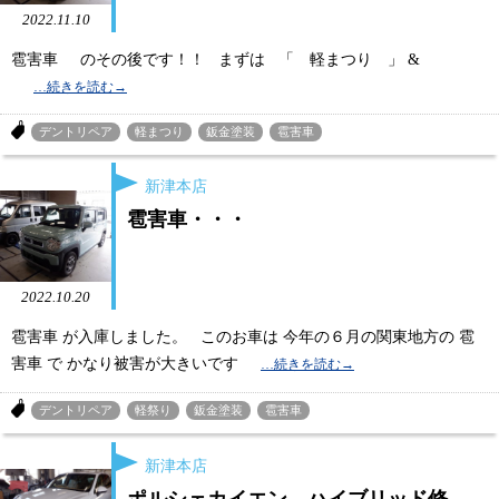
2022.11.10
雹害車 のその後です！！ まずは 「 軽まつり 」 &
デントリペア
軽まつり
鈑金塗装
雹害車
新津本店
雹害車・・・
2022.10.20
雹害車 が入庫しました。 このお車は 今年の６月の関東地方の 雹
害車 で かなり被害が大きいです
デントリペア
軽祭り
鈑金塗装
雹害車
新津本店
ポルシェカイエン ハイブリッド修