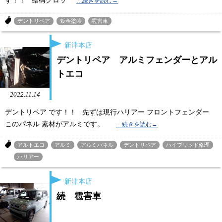
す！！ 結構グロッ
デントリペア
鈑金塗装
雹害車
新津本店
デントリペア アルミフェンダーとアル
トエコ
2022.11.14
デントリペア です！！ 先ずは現行ハリアー フロントフェンダー
このパネル 素材がアルミです。
アルトエコ
アルミ
アルミパネル
デントリペア
ハイブリッド修理
ハリアー
新津本店
続 雹害車