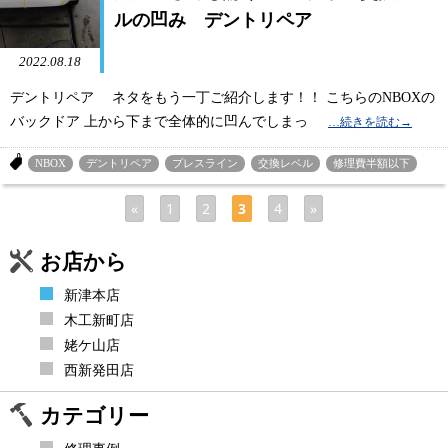
ルの凹み デントリペア
2022.08.18
デントリペア ネタをもう一丁ご紹介します！！ こちらのNBOXの
バックドア 上から下まで全体的に凹んでしまっ
NBOX
デントリペア
プレスライン
交換レベル
修理費半額以下
«
1
2
3
4
»
お店から
新津本店
木工新町店
姥ケ山店
西新発田店
カテゴリー